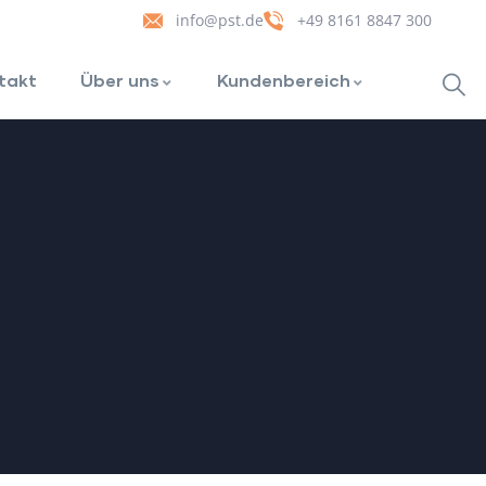
info@pst.de
+49 8161 8847 300
takt
Über uns
Kundenbereich