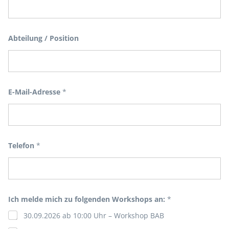
Abteilung / Position
E-Mail-Adresse
*
Telefon
*
*
Ich melde mich zu folgenden Workshops an:
*
T
e
30.09.2026 ab 10:00 Uhr – Workshop BAB
l
e