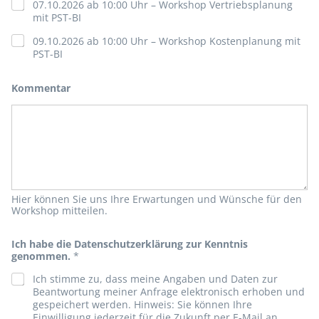
07.10.2026 ab 10:00 Uhr – Workshop Vertriebsplanung
f
mit PST-BI
o
n
09.10.2026 ab 10:00 Uhr – Workshop Kostenplanung mit
W
PST-BI
o
r
k
Kommentar
s
h
o
p
s
Hier können Sie uns Ihre Erwartungen und Wünsche für den
Workshop mitteilen.
Ich habe die Datenschutzerklärung zur Kenntnis
genommen.
*
Ich stimme zu, dass meine Angaben und Daten zur
Beantwortung meiner Anfrage elektronisch erhoben und
gespeichert werden. Hinweis: Sie können Ihre
Einwilligung jederzeit für die Zukunft per E-Mail an